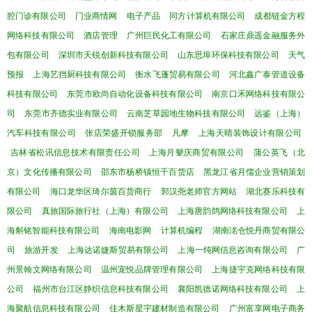
腔门诊有限公司
门业商情网
电子产品
同方计算机有限公司
成都链金方程
网络科技有限公司
酒店管理
广州巨民化工有限公司
石家庄鼎遥金融服务外
包有限公司
深圳市天锐创新科技有限公司
山东思埠环保科技有限公司
天气
预报
上海艺挡厨科技有限公司
衡水飞蓬贸易有限公司
河北鑫广泰管道设备
科技有限公司
东莞市欧尚自动化设备科技有限公司
南京口禾网络科技有限公
司
东莞市齐德实业有限公司
云南芝草园地生物科技有限公司
远鉴（上海）
汽车科技有限公司
张店荣盛开锁服务部
凡摩
上海天晴装饰设计有限公司
吉林省松讯信息技术有限责任公司
上海月颦庆商贸有限公司
蒲公英飞（北
京）文化传播有限公司
邵东市杨桥镇恒千百货店
黑龙江省月儒企业营销策划
有限公司
海口龙华区琦尔茵百货商行
郭汉尧老师官方网站
湖北赛乐科技有
限公司
真旅国际旅行社（上海）有限公司
上海唐韵鸽网络科技有限公司
上
海斛铭智能科技有限公司
海南电影网
计算机编程
湖南洺仓悦丹商贸有限公
司
旅游开发
上海达诺婕斯贸易有限公司
上海一纯网信息咨询有限公司
广
州景翰文网络有限公司
温州宠悦品牌管理有限公司
上海捷宇克网络科技有限
公司
福州市台江区静织信息科技有限公司
襄阳凯德诺网络科技有限公司
上
海聚航信息科技有限公司
佳木斯星宇建材制造有限公司
广州富享网电子商务